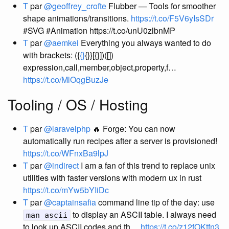
T
par
@geoffrey_crofte
Flubber — Tools for smoother
shape animations/transitions.
https://t.co/F5V6yIsSDr
#SVG #Animation https://t.co/unU0zlbnMP
T
par
@aemkei
Everything you always wanted to do
with brackets: ({
{}
{}}[{}])([])
expression,call,member,object,property,f…
https://t.co/MlOqgBuzJe
Tooling / OS / Hosting
T
par
@laravelphp
🔥 Forge: You can now
automatically run recipes after a server is provisioned!
https://t.co/WFnxBa9lpJ
T
par
@indirect
I am a fan of this trend to replace unix
utilities with faster versions with modern ux in rust
https://t.co/mYw5bYIiDc
T
par
@captainsafia
command line tip of the day: use
to display an ASCII table. I always need
man ascii
to look up ASCII codes and th…
https://t.co/z12fOKtfn3