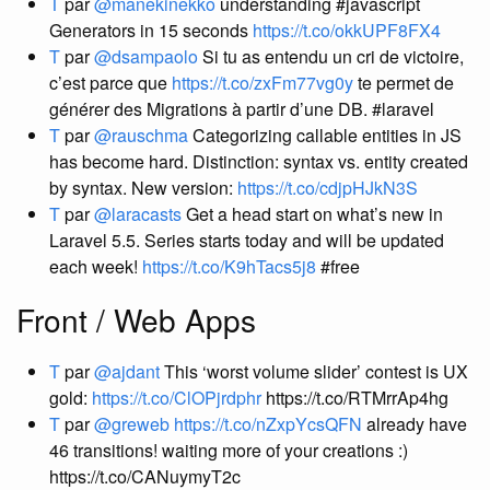
T
par
@manekinekko
understanding #javascript
Generators in 15 seconds
https://t.co/okkUPF8FX4
T
par
@dsampaolo
Si tu as entendu un cri de victoire,
c’est parce que
https://t.co/zxFm77vg0y
te permet de
générer des Migrations à partir d’une DB. #laravel
T
par
@rauschma
Categorizing callable entities in JS
has become hard. Distinction: syntax vs. entity created
by syntax. New version:
https://t.co/cdjpHJkN3S
T
par
@laracasts
Get a head start on what’s new in
Laravel 5.5. Series starts today and will be updated
each week!
https://t.co/K9hTacs5j8
#free
Front / Web Apps
T
par
@ajdant
This ‘worst volume slider’ contest is UX
gold:
https://t.co/ClOPjrdphr
https://t.co/RTMrrAp4hg
T
par
@greweb
https://t.co/nZxpYcsQFN
already have
46 transitions! waiting more of your creations :)
https://t.co/CANuymyT2c