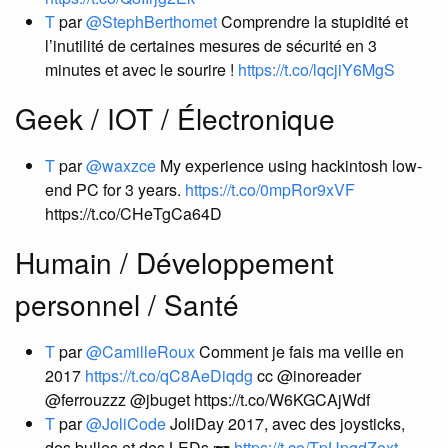
T
par
@StephBerthomet
Comprendre la stupidité et
l’inutilité de certaines mesures de sécurité en 3
minutes et avec le sourire !
https://t.co/lqcjiY6MgS
Geek / IOT / Électronique
T
par
@waxzce
My experience using hackintosh low-
end PC for 3 years.
https://t.co/0mpRor9xVF
https://t.co/CHeTgCa64D
Humain / Développement
personnel / Santé
T
par
@CamilleRoux
Comment je fais ma veille en
2017
https://t.co/qC8AeDiqdg
cc @inoreader
@ferrouzzz @jbuget https://t.co/W6KGCAjWdf
T
par
@JoliCode
JoliDay 2017, avec des joysticks,
des bulles et des LEDs 🕶
https://t.co/TpUpgdZoxt