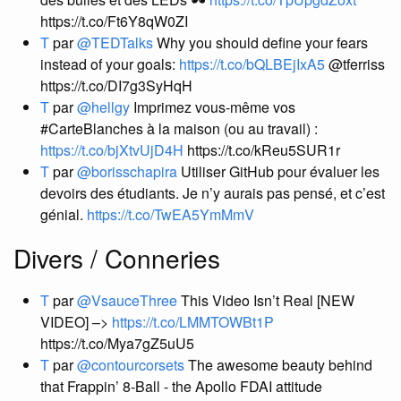
https://t.co/Ft6Y8qW0ZI
T
par
@TEDTalks
Why you should define your fears
instead of your goals:
https://t.co/bQLBEjIxA5
@tferriss
https://t.co/DI7g3SyHqH
T
par
@hellgy
Imprimez vous-même vos
#CarteBlanches à la maison (ou au travail) :
https://t.co/bjXtvUjD4H
https://t.co/kReu5SUR1r
T
par
@borisschapira
Utiliser GitHub pour évaluer les
devoirs des étudiants. Je n’y aurais pas pensé​, et c’est
génial.
https://t.co/TwEA5YmMmV
Divers / Conneries
T
par
@VsauceThree
This Video Isn’t Real [NEW
VIDEO] –>
https://t.co/LMMTOWBt1P
https://t.co/Mya7gZ5uU5
T
par
@contourcorsets
The awesome beauty behind
that Frappin’ 8-Ball - the Apollo FDAI attitude