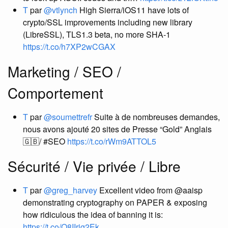
T
par
@vtlynch
High Sierra/iOS11 have lots of
crypto/SSL improvements including new library
(LibreSSL), TLS1.3 beta, no more SHA-1
https://t.co/h7XP2wCGAX
Marketing / SEO /
Comportement
T
par
@soumettrefr
Suite à de nombreuses demandes,
nous avons ajouté 20 sites de Presse “Gold” Anglais
🇬🇧/ #SEO
https://t.co/rWm9ATTOL5
Sécurité / Vie privée / Libre
T
par
@greg_harvey
Excellent video from @aaisp
demonstrating cryptography on PAPER & exposing
how ridiculous the idea of banning it is:
https://t.co/Q8IIrjg2Ek