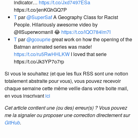
indicator…
https://t.co/Jxd7497ESa
https://t.co/jenKGhGQ7P
T
par
@SuperSaf
A Geography Class for Racist
People. Hilariously awesome video by
@IISuperwomanII 😂
https://t.co/lQO784lm7I
T
par
@gcouprie
great work on how the opening of the
Batman animated series was made!
https://t.co/ru5RwHHLKW
I loved that serie
https://t.co/Jk3YP7o7rp
Si vous le souhaitez (et que les flux RSS sont une notion
totalement abstraite pour vous), vous pouvez recevoir
chaque semaine cette même veille dans votre boite mail,
en vous inscrivant
ici
Cet article contient une (ou des) erreur(s) ? Vous pouvez
me la signaler ou proposer une correction directement sur
GitHub
.