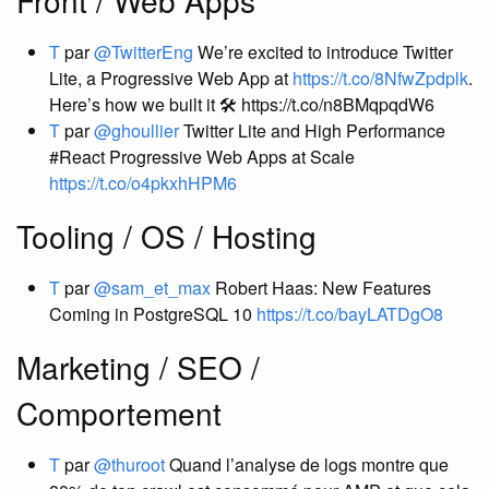
Front / Web Apps
T
par
@TwitterEng
We’re excited to introduce Twitter
Lite, a Progressive Web App at
https://t.co/8NfwZpdplk
.
Here’s how we built it 🛠 https://t.co/n8BMqpqdW6
T
par
@ghoullier
Twitter Lite and High Performance
#React Progressive Web Apps at Scale
https://t.co/o4pkxhHPM6
Tooling / OS / Hosting
T
par
@sam_et_max
Robert Haas: New Features
Coming in PostgreSQL 10
https://t.co/bayLATDgO8
Marketing / SEO /
Comportement
T
par
@thuroot
Quand l’analyse de logs montre que