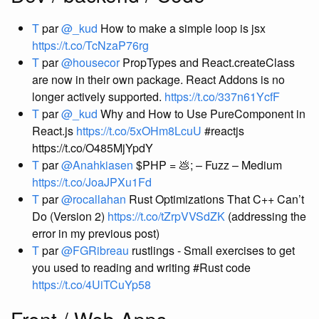
T
par
@_kud
How to make a simple loop is jsx
https://t.co/TcNzaP76rg
T
par
@housecor
PropTypes and React.createClass
are now in their own package. React Addons is no
longer actively supported.
https://t.co/337n61YcfF
T
par
@_kud
Why and How to Use PureComponent in
React.js
https://t.co/5xOHm8LcuU
#reactjs
https://t.co/O485MjYpdY
T
par
@Anahkiasen
$PHP = 💩; – Fuzz – Medium
https://t.co/JoaJPXu1Fd
T
par
@rocallahan
Rust Optimizations That C++ Can’t
Do (Version 2)
https://t.co/tZrpVVSdZK
(addressing the
error in my previous post)
T
par
@FGRibreau
rustlings - Small exercises to get
you used to reading and writing #Rust code
https://t.co/4UiTCuYp58