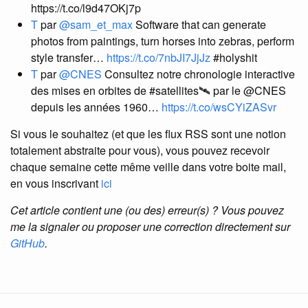
https://t.co/l9d47OKj7p
T
par
@sam_et_max
Software that can generate
photos from paintings, turn horses into zebras, perform
style transfer…
https://t.co/7nbJI7JjJz
#holyshit
T
par
@CNES
Consultez notre chronologie interactive
des mises en orbites de #satellites🛰 par le @CNES
depuis les années 1960…
https://t.co/wsCYiZASvr
Si vous le souhaitez (et que les flux RSS sont une notion
totalement abstraite pour vous), vous pouvez recevoir
chaque semaine cette même veille dans votre boite mail,
en vous inscrivant
ici
Cet article contient une (ou des) erreur(s) ? Vous pouvez
me la signaler ou proposer une correction directement sur
GitHub
.