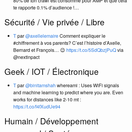
80% de ton crawl est consommé pour AMP et que cela
te rapporte 0.1% d’audience !…
Sécurité / Vie privée / Libre
T
par
@axellelemaire
Comment expliquer le
#chiffrement à vos parents? C’est l’histoire d’Axelle,
Bernard et François… 😉
https://t.co/5SdQbzjPuQ
via
@nextinpact
Geek / IOT / Électronique
T
par
@binitamshah
whereami : Uses WiFi signals
and machine learning to predict where you are. Even
works for distances like 2-10 mt :
https://t.co/f4fXudUe94
Humain / Développement