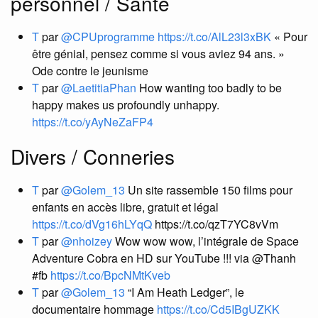
personnel / Santé
T
par
@CPUprogramme
https://t.co/AlL23l3xBK
« Pour
être génial, pensez comme si vous aviez 94 ans. »
Ode contre le jeunisme
T
par
@LaetitiaPhan
How wanting too badly to be
happy makes us profoundly unhappy.
https://t.co/yAyNeZaFP4
Divers / Conneries
T
par
@Golem_13
Un site rassemble 150 films pour
enfants en accès libre, gratuit et légal
https://t.co/dVg16hLYqQ
https://t.co/qzT7YC8vVm
T
par
@nhoizey
Wow wow wow, l’intégrale de Space
Adventure Cobra en HD sur YouTube !!! via @Thanh
#fb
https://t.co/BpcNMtKveb
T
par
@Golem_13
“I Am Heath Ledger”, le
documentaire hommage
https://t.co/Cd5IBgUZKK