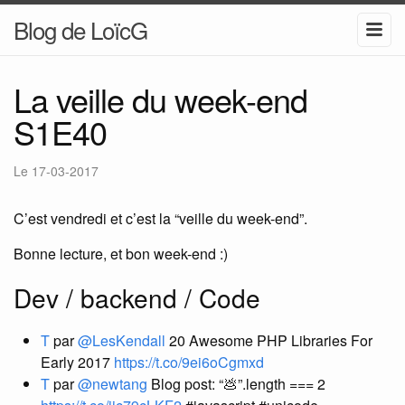
Blog de LoïcG
La veille du week-end
S1E40
Le
17-03-2017
C’est vendredi et c’est la “veille du week-end”.
Bonne lecture, et bon week-end :)
Dev / backend / Code
T
par
@LesKendall
20 Awesome PHP Libraries For
Early 2017
https://t.co/9ei6oCgmxd
T
par
@newtang
Blog post: “💩”.length === 2