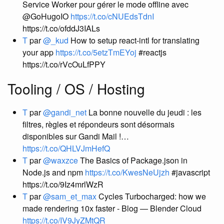
Service Worker pour gérer le mode offline avec
@GoHugoIO
https://t.co/cNUEdsTdnI
https://t.co/ofddJ3IALs
T
par
@_kud
How to setup react-intl for translating
your app
https://t.co/5etzTmEYoj
#reactjs
https://t.co/rVcOuLfPPY
Tooling / OS / Hosting
T
par
@gandi_net
La bonne nouvelle du jeudi : les
filtres, règles et répondeurs sont désormais
disponibles sur Gandi Mail !…
https://t.co/QHLVJmHefQ
T
par
@waxzce
The Basics of Package.json in
Node.js and npm
https://t.co/KwesNeUjzh
#javascript
https://t.co/9Iz4mrlWzR
T
par
@sam_et_max
Cycles Turbocharged: how we
made rendering 10x faster - Blog — Blender Cloud
https://t.co/IV9JyZMtQR