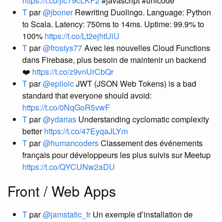
https://t.co/jic79cLKF2
#javascript #unicode
T
par
@jboner
Rewriting Duolingo. Language: Python
to Scala. Latency: 750ms to 14ms. Uptime: 99.9% to
100%
https://t.co/Lt2ejhtUiU
T
par
@frostys77
Avec les nouvelles Cloud Functions
dans Firebase, plus besoin de maintenir un backend
❤️
https://t.co/z9vnUrCbQr
T
par
@epiloic
JWT (JSON Web Tokens) is a bad
standard that everyone should avoid:
https://t.co/0NqGoR5vwF
T
par
@ydarias
Understanding cyclomatic complexity
better
https://t.co/47EyqaJLYm
T
par
@humancoders
Classement des événements
français pour développeurs les plus suivis sur Meetup
https://t.co/QYCUNw2aDU
Front / Web Apps
T
par
@jamstatic_fr
Un exemple d’installation de