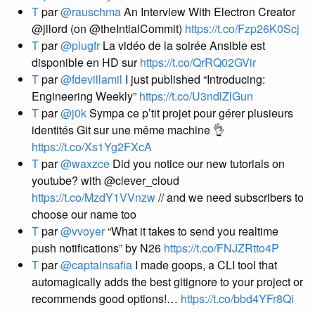
T
par
@rauschma
An Interview With Electron Creator
@jllord (on @theIntialCommit)
https://t.co/Fzp26K0Scj
T
par
@plugfr
La vidéo de la soirée Ansible est
disponible en HD sur
https://t.co/QrRQ02GVir
T
par
@fdevillamil
I just published “Introducing:
Engineering Weekly”
https://t.co/U3ndlZlGun
T
par
@j0k
Sympa ce p’tit projet pour gérer plusieurs
identités Git sur une même machine 👌
https://t.co/Xs1Yg2FXcA
T
par
@waxzce
Did you notice our new tutorials on
youtube? with @clever_cloud
https://t.co/MzdY1VVnzw
// and we need subscribers to
choose our name too
T
par
@vvoyer
“What it takes to send you realtime
push notifications” by N26
https://t.co/FNJZRtto4P
T
par
@captainsafia
I made goops, a CLI tool that
automagically adds the best gitignore to your project or
recommends good options!…
https://t.co/bbd4YFr8Qi