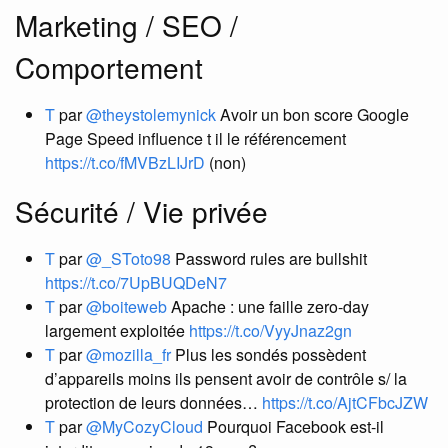
Marketing / SEO /
Comportement
T
par
@theystolemynick
Avoir un bon score Google
Page Speed influence t il le référencement
https://t.co/fMVBzLIJrD
(non)
Sécurité / Vie privée
T
par
@_SToto98
Password rules are bullshit
https://t.co/7UpBUQDeN7
T
par
@boiteweb
Apache : une faille zero-day
largement exploitée
https://t.co/VyyJnaz2gn
T
par
@mozilla_fr
Plus les sondés possèdent
d’appareils moins ils pensent avoir de contrôle s/ la
protection de leurs données…
https://t.co/AjtCFbcJZW
T
par
@MyCozyCloud
Pourquoi Facebook est-il