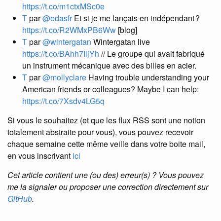
https://t.co/m1ctxMSc0e
T
par
@edasfr
Et si je me lançais en indépendant ?
https://t.co/R2WMxPB6Ww
[blog]
T
par
@wintergatan
Wintergatan live
https://t.co/BAhh7IljYh
// Le groupe qui avait fabriqué
un instrument mécanique avec des billes en acier.
T
par
@mollyclare
Having trouble understanding your
American friends or colleagues? Maybe I can help:
https://t.co/7Xsdv4LG5q
Si vous le souhaitez (et que les flux RSS sont une notion
totalement abstraite pour vous), vous pouvez recevoir
chaque semaine cette même veille dans votre boite mail,
en vous inscrivant
ici
Cet article contient une (ou des) erreur(s) ? Vous pouvez
me la signaler ou proposer une correction directement sur
GitHub
.