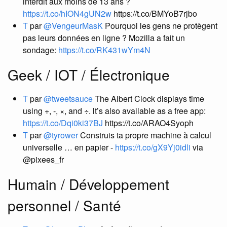
interdit aux moins de 13 ans ?
https://t.co/hION4gUN2w
https://t.co/BMYoB7rjbo
T
par
@VengeurMasK
Pourquoi les gens ne protègent
pas leurs données en ligne ? Mozilla a fait un
sondage:
https://t.co/RK431wYm4N
Geek / IOT / Électronique
T
par
@tweetsauce
The Albert Clock displays time
using +, -, ×, and ÷. lt’s also available as a free app:
https://t.co/Dqi0ki37BJ
https://t.co/ARAO4Syoph
T
par
@tyrower
Construis ta propre machine à calcul
universelle … en papier -
https://t.co/gX9Yj0idli
via
@pixees_fr
Humain / Développement
personnel / Santé