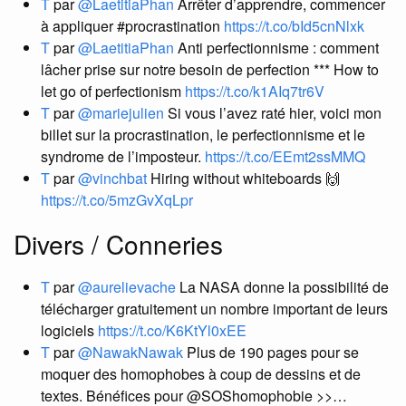
T
par
@LaetitiaPhan
Arrêter d’apprendre, commencer
à appliquer #procrastination
https://t.co/bId5cnNlxk
T
par
@LaetitiaPhan
Anti perfectionnisme : comment
lâcher prise sur notre besoin de perfection *** How to
let go of perfectionism
https://t.co/k1AIq7tr6V
T
par
@mariejulien
Si vous l’avez raté hier, voici mon
billet sur la procrastination, le perfectionnisme et le
syndrome de l’imposteur.
https://t.co/EEmt2ssMMQ
T
par
@vinchbat
Hiring without whiteboards 🙌
https://t.co/5mzGvXqLpr
Divers / Conneries
T
par
@aurelievache
La NASA donne la possibilité de
télécharger gratuitement un nombre important de leurs
logiciels
https://t.co/K6KtYl0xEE
T
par
@NawakNawak
Plus de 190 pages pour se
moquer des homophobes à coup de dessins et de
textes. Bénéfices pour @SOShomophobie >>…