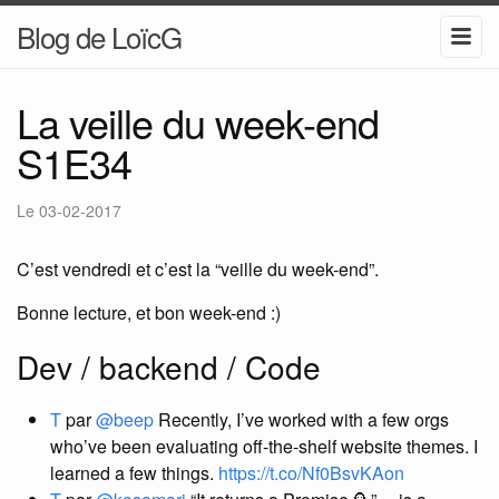
Blog de LoïcG
La veille du week-end
S1E34
Le
03-02-2017
C’est vendredi et c’est la “veille du week-end”.
Bonne lecture, et bon week-end :)
Dev / backend / Code
T
par
@beep
Recently, I’ve worked with a few orgs
who’ve been evaluating off-the-shelf website themes. I
learned a few things.
https://t.co/Nf0BsvKAon