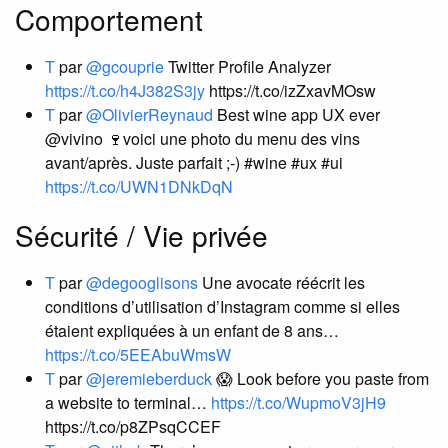
Comportement
T
par
@gcouprie
Twitter Profile Analyzer
https://t.co/h4J382S3jy
https://t.co/izZxavMOsw
T
par
@OlivierReynaud
Best wine app UX ever
@vivino 🍷voici une photo du menu des vins
avant/après. Juste parfait ;-) #wine #ux #ui
https://t.co/UWN1DNkDqN
Sécurité / Vie privée
T
par
@degooglisons
Une avocate réécrit les
conditions d’utilisation d’Instagram comme si elles
étaient expliquées à un enfant de 8 ans…
https://t.co/5EEAbuWmsW
T
par
@jeremieberduck
😱 Look before you paste from
a website to terminal…
https://t.co/WupmoV3jH9
https://t.co/p8ZPsqCCEF