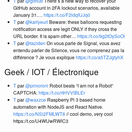
T
par
@github
There’s a new way to recover your
GitHub account in 2FA lockout scenarios, available
January 31.…
https://t.co/F2ldqIUJq0
T
par
@karlyeurl
Beware: these balloons requesting
notification access are legit ONLY if they cross the
URL border. It is spam other…
https://t.co/9g2tOySoOl
T
par
@taziden
On vous parle de Signal, vous avez
entendu parler de Silence, vous ne comprenez pas la
différence ? Je vous explique
https://t.co/a5TZJgtyhX
Geek / IOT / Électronique
T
par
@pimoroni
Robot beats “I am not a Robot”
CAPTCHA:
https://t.co/rtHVVlBLEr
T
par
@waxzce
Raspberry Pi 3 based home
automation with NodeJS and React Native.
https://t.co/NSi2FMLWT8
// cool demo, very cool
https://t.co/U4WUwRWlC3