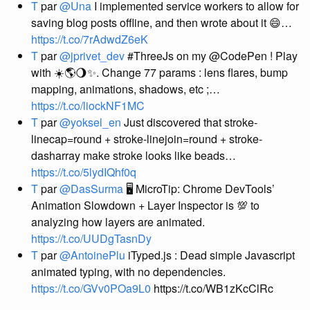
T
par
@Una
I implemented service workers to allow for
saving blog posts offline, and then wrote about it 😄…
https://t.co/7rAdwdZ6eK
T
par
@jprivet_dev
#ThreeJs on my @CodePen ! Play
with ☀️🌎🌖✨. Change 77 params : lens flares, bump
mapping, animations, shadows, etc ;…
https://t.co/liockNF1MC
T
par
@yoksel_en
Just discovered that stroke-
linecap=round + stroke-linejoin=round + stroke-
dasharray make stroke looks like beads…
https://t.co/5lydIQhf0q
T
par
@DasSurma
🖥 MicroTip: Chrome DevTools’
Animation Slowdown + Layer Inspector is 💯 to
analyzing how layers are animated.
https://t.co/UUDgTasnDy
T
par
@AntoinePlu
iTyped.js : Dead simple Javascript
animated typing, with no dependencies.
https://t.co/GVv0POa9L0
https://t.co/WB1zKcClRc