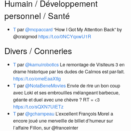
Humain / Développement
personnel / Santé
T
par
@mcpaccard
“How I Got My Attention Back” by
@craigmod
https://t.co/0NCYqxwU1R
Divers / Conneries
T
par
@kamuirobotics
Le remontage de Visiteurs 3 en
drame historique par les dudes de Calmos est par-fait.
https://t.co/omeEaaXtIg
T
par
@NotaBeneMovies
Envie de rire un bon coup
avec Loki et ses embrouilles mélangeant barbecue,
géante et duel avec une chèvre ? RT = <3
https://t.co/sQXN7UiETz
T
par
@gchampeau
L’excellent François Morel a
encore joué une merveille de billet d’humeur sur
l’affaire Fillon, sur @franceinter