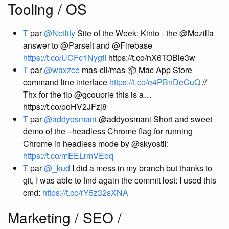
Tooling / OS
T
par
@Netlify
Site of the Week: Kinto - the @Mozilla
answer to @ParseIt and @Firebase
https://t.co/UCFc1Nygfi
https://t.co/nX6TOBie3w
T
par
@waxzce
mas-cli/mas 📦 Mac App Store
command line interface
https://t.co/e4PBnDeCuQ
//
Thx for the tip @gcouprie this is a…
https://t.co/poHV2JFzj8
T
par
@addyosmani
@addyosmani Short and sweet
demo of the –headless Chrome flag for running
Chrome in headless mode by @skyostil:
https://t.co/mEELrmVEbq
T
par
@_kud
I did a mess in my branch but thanks to
git, I was able to find again the commit lost: I used this
cmd:
https://t.co/rY5z32sXNA
Marketing / SEO /