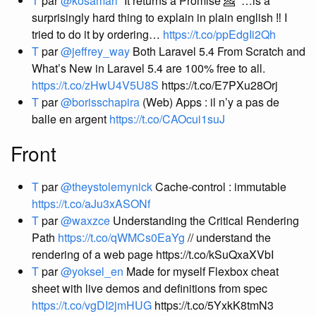
T
par
@kosamari
“It returns a Promise 💁” …is a
surprisingly hard thing to explain in plain english ‼ I
tried to do it by ordering…
https://t.co/ppEdgIi2Qh
T
par
@jeffrey_way
Both Laravel 5.4 From Scratch and
What’s New in Laravel 5.4 are 100% free to all.
https://t.co/zHwU4V5U8S
https://t.co/E7PXu28Orj
T
par
@borisschapira
(Web) Apps : il n’y a pas de
balle en argent
https://t.co/CAOcui1suJ
Front
T
par
@theystolemynick
Cache-control : immutable
https://t.co/aJu3xASONf
T
par
@waxzce
Understanding the Critical Rendering
Path
https://t.co/qWMCs0EaYg
// understand the
rendering of a web page https://t.co/kSuQxaXVbI
T
par
@yoksel_en
Made for myself Flexbox cheat
sheet with live demos and definitions from spec
https://t.co/vgDI2jmHUG
https://t.co/5YxkK8tmN3